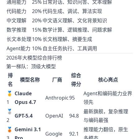
通用能力
25%
日常对话、知识问答、文本理解
代码能力
20%
代码生成、调试、算法实现
中文理解
20%
中文语义理解、文化背景知识
数学推理
15%
数学计算、逻辑推理、问题求解
长文本处理
10%
长文档理解、摘要生成
Agent能力
10%
自主任务执行、工具调用
2026年大模型综合排行榜
第一梯队：顶级大模型
排
综合
模型名称
厂商
核心亮点
名
得分
🥇
Claude
Agent和编码能力业界
Anthropic
95
1
Opus 4.7
领先
🥈
最新旗舰，复杂推理
GPT-5.4
OpenAI
94.8
2
与编码最强
🥉
Gemini 3.1
推理能力翻倍，原生
Google
92.1
3
Pro
多模态