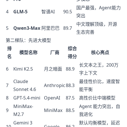
国产最强，Agent能力
4
GLM-5
智谱AI
90.5
突出
中文理解顶级，开源
5
Qwen3-Max
阿里巴巴
89.7
生态完善
第二梯队：先进大模型
排
综合
模型名称
厂商
核心亮点
名
得分
长文本之王，200万
6
Kimi K2.5
月之暗面
88.9
字上下文
Claude
最佳性价比，速度智
7
Anthropic
88.3
Sonnet 4.6
能平衡
8
GPT-5.4-mini
OpenAI
87.5
高性价比中端模型
MiniMax-
Agent 能力突出，自
9
MiniMax
88.5
M2.7
我进化
Gemini 3
默认均衡模型，延迟
10
Google
86.2